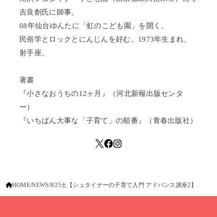
吉良創氏に師事。
08年仙台ゆんたに「虹のこども園」を開く。
民俗学とロックとにんじんを好む。1973年生まれ、
射手座。
著書
『小さなおうちの12ヶ月』（河北新報出版センタ
ー）
『いちばん大事な「子育て」の順番』（青春出版社）
HOME
NEWS
8/25土【シュタイナーの子育て入門 アドバンス講座2】