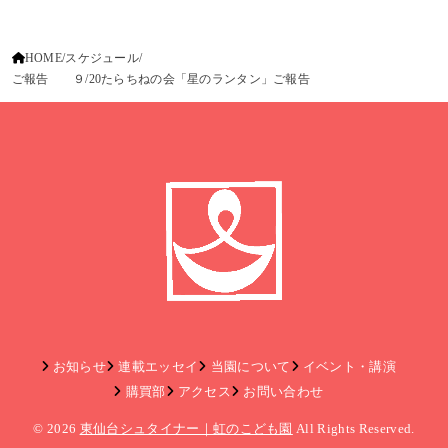
HOME
スケジュール
ご報告 ９/20たらちねの会「星のランタン」ご報告
お知らせ
連載エッセイ
当園について
イベント・講演
購買部
アクセス
お問い合わせ
© 2026
東仙台シュタイナー｜虹のこども園
All Rights Reserved.