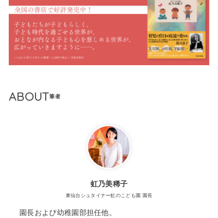
ABOUT
虹乃美稀子
東仙台シュタイナー虹のこども園 園長
園長および幼稚園部担任他。