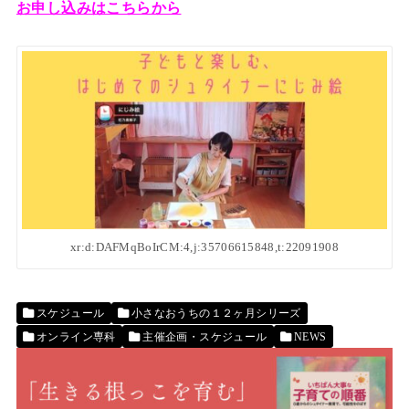
お申し込みはこちらから
xr:d:DAFMqBoIrCM:4,j:35706615848,t:22091908
スケジュール
小さなおうちの１２ヶ月シリーズ
オンライン専科
主催企画・スケジュール
NEWS