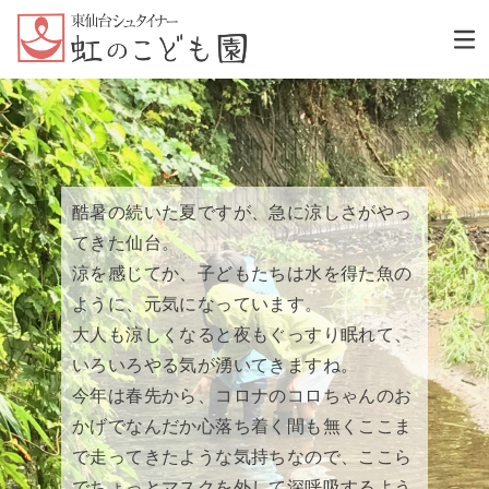
酷暑の続いた夏ですが、急に涼しさがやっ
てきた仙台。
涼を感じてか、子どもたちは水を得た魚の
ように、元気になっています。
大人も涼しくなると夜もぐっすり眠れて、
いろいろやる気が湧いてきますね。
今年は春先から、コロナのコロちゃんのお
かげでなんだか心落ち着く間も無くここま
で走ってきたような気持ちなので、ここら
でちょっとマスクを外して深呼吸するよう