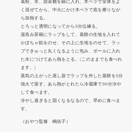
葛粉、水、甜菜糖を鍋に入れ、木ベラで全体をよ
く混ぜてから、中火にかけ木ベラで底を擦りなが
ら加熱する。
とろっと透明になってから3分位練る。
湯呑み茶碗にラップをして、葛餅の生地を入れて
かぼちゃ餡をのせ、その上に生地をのせて、ラッ
プできゅっと丸くなるように包み、ボールに入れ
た水につけてあら熱をとる。(このままでも食べれ
ます。)
蒸気の上がった蒸し器でラップを外した葛餅を5分
強火で蒸す。あら熱がとれたら冷蔵庫で30分冷や
して食べます。
冷やし過ぎると固くなるなるので、早めに食べま
す。
（おやつ監修 嶋佑子）