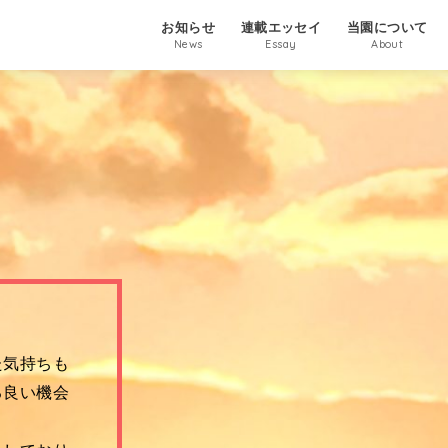
お知らせ
連載エッセイ
当園について
News
Essay
About
た気持ちも
る良い機会