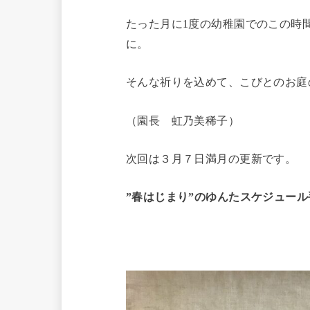
たった月に1度の幼稚園でのこの時
に。
そんな祈りを込めて、こびとのお庭
（園長 虹乃美稀子）
次回は３月７日満月の更新です。
”春はじまり”のゆんたスケジュール手
¥750