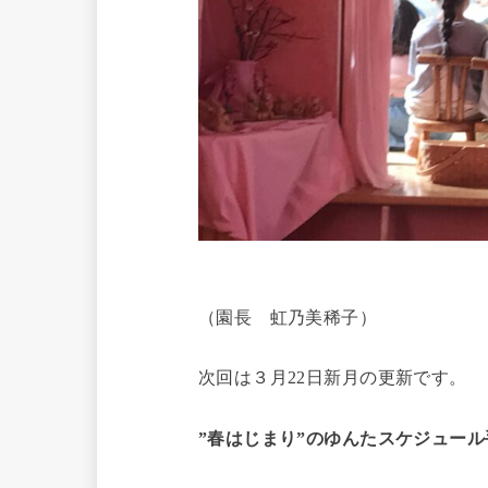
（園長 虹乃美稀子）
次回は３月22日新月の更新です。
”春はじまり”のゆんたスケジュール手