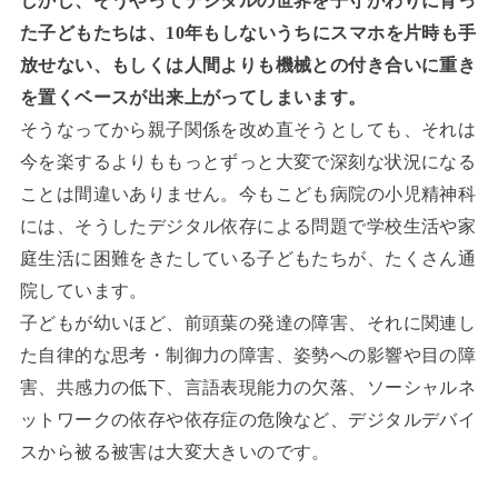
しかし、そうやってデジタルの世界を子守がわりに育っ
た子どもたちは、10年もしないうちにスマホを片時も手
放せない、もしくは人間よりも機械との付き合いに重き
を置くベースが出来上がってしまいます。
そうなってから親子関係を改め直そうとしても、それは
今を楽するよりももっとずっと大変で深刻な状況になる
ことは間違いありません。今もこども病院の小児精神科
には、そうしたデジタル依存による問題で学校生活や家
庭生活に困難をきたしている子どもたちが、たくさん通
院しています。
子どもが幼いほど、前頭葉の発達の障害、それに関連し
た自律的な思考・制御力の障害、姿勢への影響や目の障
害、共感力の低下、言語表現能力の欠落、ソーシャルネ
ットワークの依存や依存症の危険など、デジタルデバイ
スから被る被害は大変大きいのです。