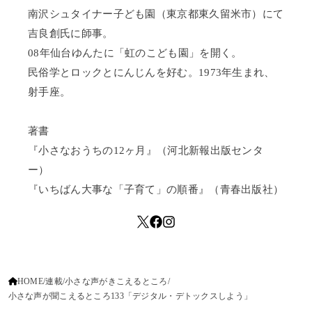
南沢シュタイナー子ども園（東京都東久留米市）にて
吉良創氏に師事。
08年仙台ゆんたに「虹のこども園」を開く。
民俗学とロックとにんじんを好む。1973年生まれ、
射手座。
著書
『小さなおうちの12ヶ月』（河北新報出版センタ
ー）
『いちばん大事な「子育て」の順番』（青春出版社）
HOME
連載
小さな声がきこえるところ
小さな声が聞こえるところ133「デジタル・デトックスしよう」