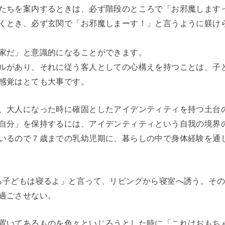
たちを案内するときは、必ず階段のところで「お邪魔します
くとき、必ず玄関で「お邪魔しまーす！」と言うように躾け
家だ」と意識的になることができます。
ルがあり、それに従う客人としての心構えを持つことは、子
感覚はとても大事です。
、大人になった時に確固としたアイデンティティを持つ土台
自分」を保持するには、アイデンティティという自我の境界
いるので７歳までの乳幼児期に、暮らしの中で身体経験を通
ら子どもは寝るよ」と言って、リビングから寝室へ誘う。そ
過ごさせない。
置いてあるものを色々といじろうとした時に「これはおもち