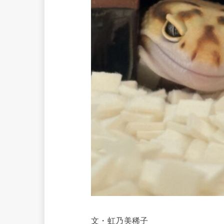
文・虹乃美稀子