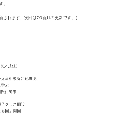
す。
新されます。次回は7/3新月の更新です。）
園長／担任）
や児童相談所に勤務後、
に学ぶ
創氏に師事
親子クラス開設
ども園」開園