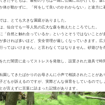
てきた子どもは、最初のうちは一緒に公園に出かけても、森
か体が動かずに、「何をして良いのかわからない」と途方に
所では、とても大きな園庭がありました。
は、仙台でも一等人気の広大な森を抱えたところでした。
に「自然と触れ合っているか」というとそうではないことが
が多ければ多いほど、安全管理が厳しくなっていきます。広
行ってはいけません」と言わなくてはなりません。砂遊びを
をただ闇雲に走ってストレスを発散し、設置された遊具で時
転園してきたばかりのお母さんに小声で相談されたことがあ
子どもが訴えるのですが、実際どんな保育をしているのでし
とが言えずに言葉に詰まった記憶があります。