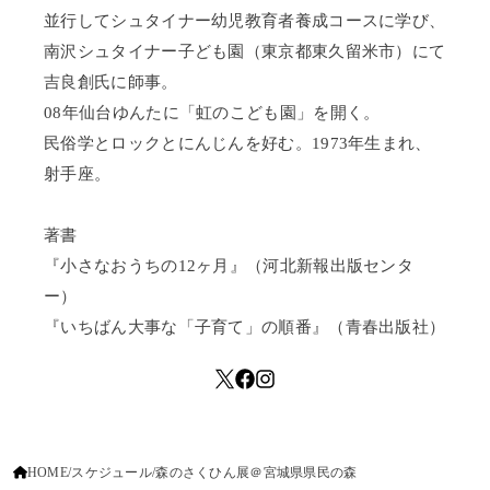
並行してシュタイナー幼児教育者養成コースに学び、
南沢シュタイナー子ども園（東京都東久留米市）にて
吉良創氏に師事。
08年仙台ゆんたに「虹のこども園」を開く。
民俗学とロックとにんじんを好む。1973年生まれ、
射手座。
著書
『小さなおうちの12ヶ月』（河北新報出版センタ
ー）
『いちばん大事な「子育て」の順番』（青春出版社）
HOME
スケジュール
森のさくひん展＠宮城県県民の森